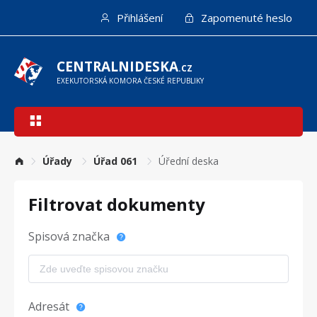
Přejít
Přihlášení
Zapomenuté heslo
k
hlavnímu
obsahu
CENTRALNIDESKA
.CZ
EXEKUTORSKÁ KOMORA ČESKÉ REPUBLIKY
Hlavní
navigace
Úřady
Úřad 061
Úřední deska
Filtrovat dokumenty
Spisová značka
Adresát