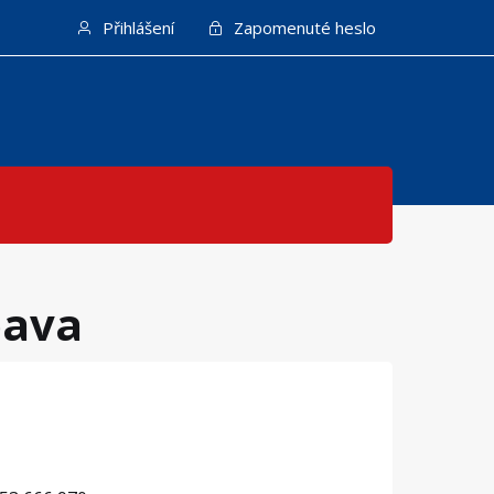
Přihlášení
Zapomenuté heslo
pava