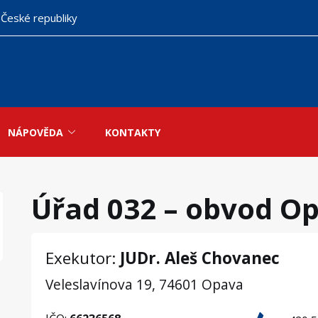
 České republiky
NÁPOVĚDA
KONTAKTY
Úřad 032 – obvod O
Exekutor:
JUDr. Aleš Chovanec
Veleslavínova 19, 74601 Opava