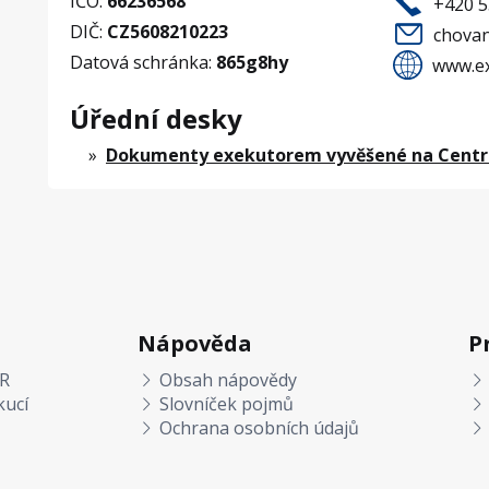
IČO:
66236568
+420 5
DIČ:
CZ5608210223
chova
Datová schránka:
865g8hy
www.ex
Úřední desky
Dokumenty exekutorem vyvěšené na Centrá
Nápověda
P
R
Obsah nápovědy
kucí
Slovníček pojmů
Ochrana osobních údajů