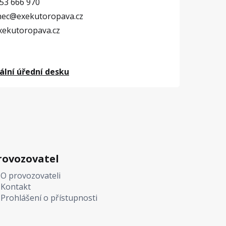
53 666 970
nec@exekutoropava.cz
ekutoropava.cz
lní úřední desku
rovozovatel
O provozovateli
Kontakt
Prohlášení o přístupnosti