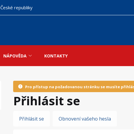
 České republiky
NÁPOVĚDA
KONTAKTY
Pro přístup na požadovanou stránku se musíte přihlás
Přihlásit se
Hlavní
Přihlásit se
Obnovení vašeho hesla
záložky