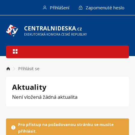
Přejít
Přihlášení
Zapomenuté heslo
k
hlavnímu
obsahu
CENTRALNIDESKA
.CZ
EXEKUTORSKÁ KOMORA ČESKÉ REPUBLIKY
Hlavní
navigace
Přihlásit se
Aktuality
Není vložená žádná aktualita
Pro přístup na požadovanou stránku se musíte
přihlásit.