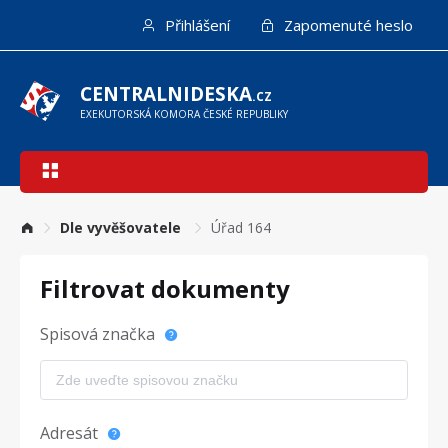
Přejít
Přihlášení
Zapomenuté heslo
k
hlavnímu
obsahu
CENTRALNIDESKA
.CZ
EXEKUTORSKÁ KOMORA ČESKÉ REPUBLIKY
Hlavní
navigace
Dle vyvěšovatele
Úřad 164
Filtrovat dokumenty
Spisová značka
Adresát