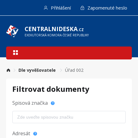
Přejít
Přihlášení
Zapomenuté heslo
k
hlavnímu
obsahu
CENTRALNIDESKA
.CZ
EXEKUTORSKÁ KOMORA ČESKÉ REPUBLIKY
Hlavní
navigace
Dle vyvěšovatele
Úřad 002
Filtrovat dokumenty
Spisová značka
Adresát