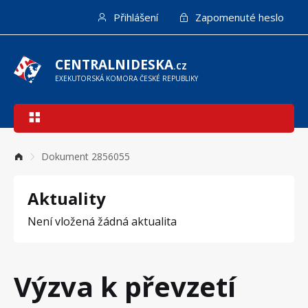
Přejít
Přihlášení
Zapomenuté heslo
k
hlavnímu
obsahu
CENTRALNIDESKA
.CZ
EXEKUTORSKÁ KOMORA ČESKÉ REPUBLIKY
Hlavní
navigace
Dokument 2856055
Aktuality
Není vložená žádná aktualita
Výzva k převzetí