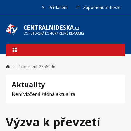
Přejít
Přihlášení
Zapomenuté heslo
k
hlavnímu
obsahu
CENTRALNIDESKA
.CZ
EXEKUTORSKÁ KOMORA ČESKÉ REPUBLIKY
Hlavní
navigace
Dokument 2856046
Aktuality
Není vložená žádná aktualita
Výzva k převzetí