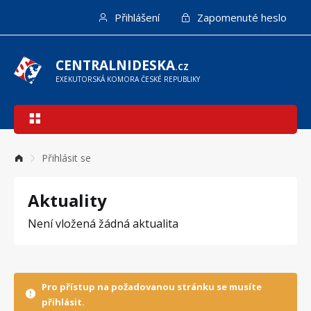
Přejít
Přihlášení
Zapomenuté heslo
k
hlavnímu
obsahu
CENTRALNIDESKA
.CZ
EXEKUTORSKÁ KOMORA ČESKÉ REPUBLIKY
Hlavní
navigace
Přihlásit se
Aktuality
Není vložená žádná aktualita
Pro přístup na požadovanou stránku se musíte
přihlásit.